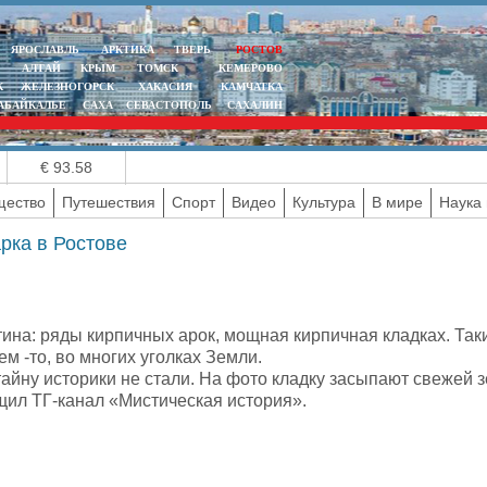
ЯРОСЛАВЛЬ
АРКТИКА
ТВЕРЬ
РОСТОВ
АЛТАЙ
КРЫМ
ТОМСК
КЕМЕРОВО
К
ЖЕЛЕЗНОГОРСК
ХАКАСИЯ
КАМЧАТКА
АБАЙКАЛЬЕ
САХА
СЕВАСТОПОЛЬ
САХАЛИН
€ 93.58
ество
Путешествия
Спорт
Видео
Культура
В мире
Наука 
рка в Ростове
ина: ряды кирпичных арок, мощная кирпичная кладках. Так
м -то, во многих уголках Земли.
айну историки не стали. На фото кладку засыпают свежей 
щил ТГ-канал «Мистическая история».