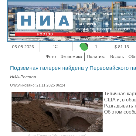
ФЕДЕРАЦИЯ
КУБАНЬ
КАВКАЗ
КАЛИНИНГРАД
НОВОСИБИРСК
КРАСНОЯРСК
СПБ
ВЛАДИВОСТО
МУРМАНСК
ИРКУТСК
БУРЯТИЯ
З
°C
1
05.08.2026
$ 81.13
Фото
Экономика
Политика
Власть
Общ
Подземная галерея найдена у Первомайского па
НИА-Ростов
Опубликовано: 21.11.2025 06:24
Типичная карт
США и, в обще
Разгадывать т
Об этом сооб
Фото ТГ-канала "Мистическая история"