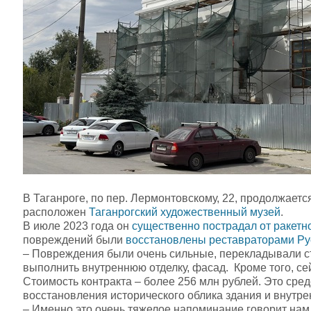
В Таганроге, по пер. Лермонтовскому, 22, продолжает
расположен
Таганрогский художественный музей
.
В июле 2023 года он
существенно пострадал от ракетн
повреждений были
восстановлены реставраторами Русс
– Повреждения были очень сильные, перекладывали ст
выполнить внутреннюю отделку, фасад. Кроме того, се
Стоимость контракта – более 256 млн рублей. Это сред
восстановления исторического облика здания и внутр
– Именно это очень тяжелое напоминание говорит нам о 