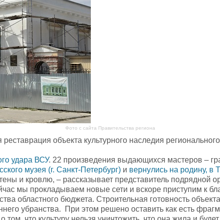
Фото с сайта Правительства региона
ся реставрация объекта культурного наследия регионального
ого удара ВСУ
. 22 произведения выдающихся мастеров – гр
кого музея (г. Санкт-Петербург)
и
вернулись на родину, в 
ены и кровлю, – рассказывает представитель подрядной ор
йчас мы прокладываем новые сети и вскоре приступим к бла
ства областного бюджета. Строительная готовность объекта
еннего убранства. При этом решено оставить как есть фра
том, что культуру нельзя уничтожить, что она жила и будет