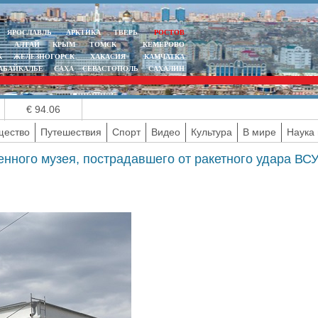
ЯРОСЛАВЛЬ
АРКТИКА
ТВЕРЬ
РОСТОВ
АЛТАЙ
КРЫМ
ТОМСК
КЕМЕРОВО
К
ЖЕЛЕЗНОГОРСК
ХАКАСИЯ
КАМЧАТКА
АБАЙКАЛЬЕ
САХА
СЕВАСТОПОЛЬ
САХАЛИН
€ 94.06
ество
Путешествия
Спорт
Видео
Культура
В мире
Наука 
нного музея, пострадавшего от ракетного удара ВС