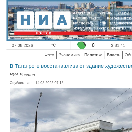
ФЕДЕРАЦИЯ
КУБАНЬ
КАВКАЗ
КАЛИНИНГРАД
НОВОСИБИРСК
КРАСНОЯРСК
СПБ
ВЛАДИВОСТО
МУРМАНСК
ИРКУТСК
БУРЯТИЯ
З
°C
0
07.08.2026
$ 81.41
Фото
Экономика
Политика
Власть
Общ
В Таганроге восстанавливают здание художестве
НИА-Ростов
Опубликовано: 14.08.2025 07:18