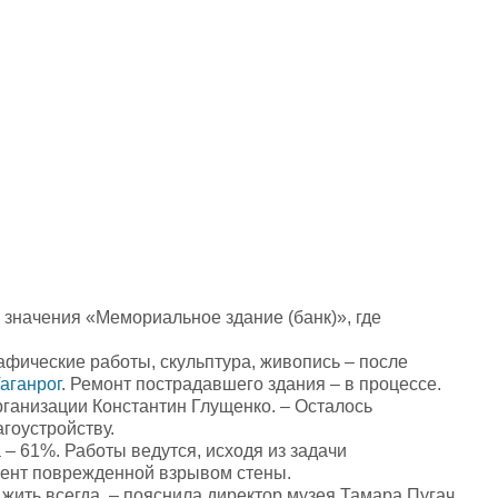
 значения «Мемориальное здание (банк)», где
афические работы, скульптура, живопись – после
Таганрог
. Ремонт пострадавшего здания – в процессе.
ганизации Константин Глущенко. – Осталось
гоустройству.
 – 61%. Работы ведутся, исходя из задачи
гмент поврежденной взрывом стены.
 жить всегда, – пояснила директор музея Тамара Пугач.