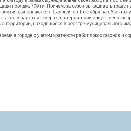
в этом году в рамках муниципальных контрактов в Ростове 
ади порядка 700 га. Причем, за сезон выкашивать траву на
риятия выполняются с 1 апреля по 1 октября на объектах у
 а также в парках и скверах, на территории общественных п
е территории, находящиеся в реестре муниципального и
ремя в городе с учетом кратности работ покос газонов и с