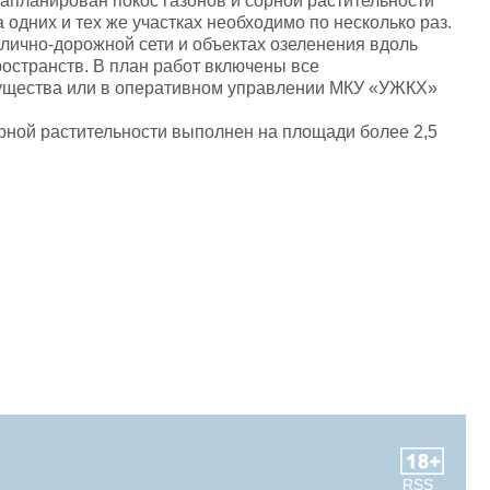
запланирован покос газонов и сорной растительности
 одних и тех же участках необходимо по несколько раз.
лично-дорожной сети и объектах озеленения вдоль
ространств. В план работ включены все
мущества или в оперативном управлении МКУ «УЖКХ»
орной растительности выполнен на площади более 2,5
RSS