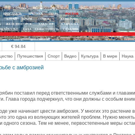
ЯРОСЛАВЛЬ
АРКТИКА
ТВЕРЬ
РОСТОВ
АЛТАЙ
КРЫМ
ТОМСК
КЕМЕРОВО
К
ЖЕЛЕЗНОГОРСК
ХАКАСИЯ
КАМЧАТКА
АБАЙКАЛЬЕ
САХА
СЕВАСТОПОЛЬ
САХАЛИН
€ 94.84
ество
Путешествия
Спорт
Видео
Культура
В мире
Наука 
рьбе с амброзией
рябин поставил перед ответственными службами и главами
и. Глава города подчеркнул, что они должны с особым вним
оде уже начинает цвести амброзия. У многих это растение
что это одна из волнующих жителей проблем. Нужно менять 
ли одного сезона. Тем не менее, первостепенные меры оста