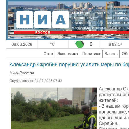
ФЕДЕРАЦИЯ
КУБАНЬ
КАВКАЗ
КАЛИНИНГРАД
НОВОСИБИРСК
КРАСНОЯРСК
СПБ
ВЛАДИВОСТО
МУРМАНСК
ИРКУТСК
БУРЯТИЯ
З
°C
0
08.08.2026
$ 82.17
Фото
Экономика
Политика
Власть
Общ
Александр Скрябин поручил усилить меры по бо
НИА-Ростов
Опубликовано: 04.07.2025 07:43
Александр Ск
растительност
жителей:
- В нашем гор
понаслышке, 
одного дня и
Скрябин.