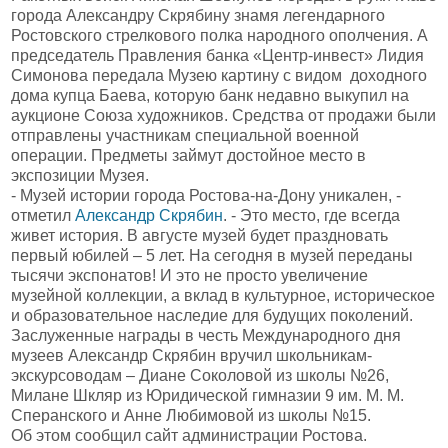
города Александру Скрябину знамя легендарного
Ростовского стрелкового полка народного ополчения. А
председатель Правления банка «Центр-инвест» Лидия
Симонова передала Музею картину с видом доходного
дома купца Баева, которую банк недавно выкупил на
аукционе Союза художников. Средства от продажи были
отправлены участникам специальной военной
операции. Предметы займут достойное место в
экспозиции Музея.
- Музей истории города Ростова-на-Дону уникален, -
отметил
Александр Скрябин
. - Это место, где всегда
живет история. В августе музей будет праздновать
первый юбилей – 5 лет. На сегодня в музей переданы
тысячи экспонатов! И это не просто увеличение
музейной коллекции, а вклад в культурное, историческое
и образовательное наследие для будущих поколений.
Заслуженные награды в честь Международного дня
музеев Александр Скрябин вручил школьникам-
экскурсоводам – Диане Соколовой из школы №26,
Милане Шкляр из Юридической гимназии 9 им. М. М.
Сперанского и Анне Любимовой из школы №15.
Об этом сообщил сайт администрации Ростова.