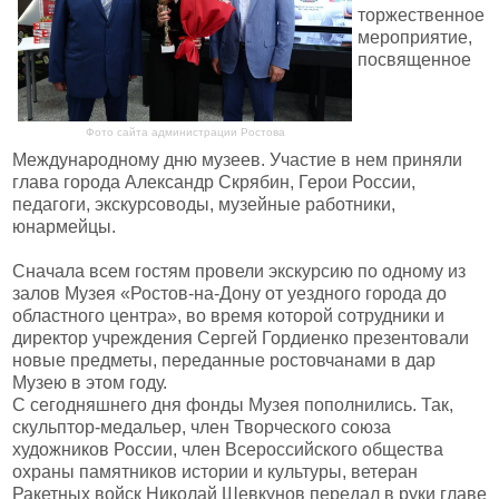
торжественное
мероприятие,
посвященное
Фото сайта администрации Ростова
Международному дню музеев. Участие в нем приняли
глава города Александр Скрябин, Герои России,
педагоги, экскурсоводы, музейные работники,
юнармейцы.
Сначала всем гостям провели экскурсию по одному из
залов Музея «Ростов-на-Дону от уездного города до
областного центра», во время которой сотрудники и
директор учреждения Сергей Гордиенко презентовали
новые предметы, переданные ростовчанами в дар
Музею в этом году.
С сегодняшнего дня фонды Музея пополнились. Так,
скульптор-медальер, член Творческого союза
художников России, член Всероссийского общества
охраны памятников истории и культуры, ветеран
Ракетных войск Николай Шевкунов передал в руки главе