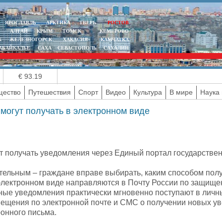
ЯРОСЛАВЛЬ
АРКТИКА
ТВЕРЬ
РОСТОВ
АЛТАЙ
КРЫМ
ТОМСК
КЕМЕРОВО
К
ЖЕЛЕЗНОГОРСК
ХАКАСИЯ
КАМЧАТКА
АБАЙКАЛЬЕ
САХА
СЕВАСТОПОЛЬ
САХАЛИН
€ 93.19
ество
Путешествия
Спорт
Видео
Культура
В мире
Наука 
могут получать в электронном виде
ут получать уведомления через Единый портал государстве
ательным – граждане вправе выбирать, каким способом пол
электронном виде направляются в Почту России по защище
ые уведомления практически мгновенно поступают в личны
овещения по электронной почте и СМС о получении новых у
онного письма.