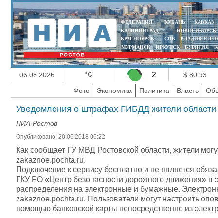
ФЕДЕРАЦИЯ
КУБАНЬ
КАВКАЗ
КАЛИНИНГРАД
НОВОСИБИРСК
КРАСНОЯРСК
СПБ
ВЛАДИВОСТО
МУРМАНСК
ИРКУТСК
БУРЯТИЯ
З
°C
2
06.08.2026
$ 80.93
Фото
Экономика
Политика
Власть
Общ
Уведомления о штрафах ГИБДД жители области 
НИА-Ростов
Опубликовано: 20.06.2018 06:22
Как сообщает ГУ МВД Ростовской области, жители мог
zakaznoe.pochta.ru.
Подключение к сервису бесплатно и не является обяз
ГКУ РО «Центр безопасности дорожного движения» в 
распределения на электронные и бумажные. Электронн
zakaznoe.pochta.ru. Пользователи могут настроить оп
помощью банковской карты непосредственно из электр