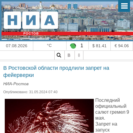
°C
1
07.08.2026
$ 81.41
€ 94.06
В Ростовской области продлили запрет на
фейерверки
НИА-Ростов
Опубликовано: 31.05.2024 07:40
Последний
официальный
салют гремел 9
мая.
Запрет на
запуск