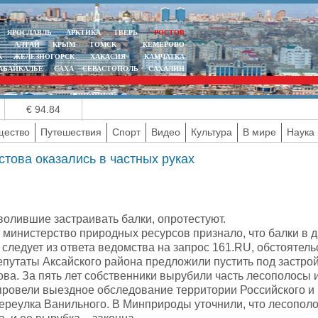
ЯРОСЛАВЛЬ
АРКТИКА
ТВЕРЬ
РОСТОВ
АЛТАЙ
КРЫМ
ТОМСК
КЕМЕРОВО
К
ЖЕЛЕЗНОГОРСК
ХАКАСИЯ
КАМЧАТКА
АБАЙКАЛЬЕ
САХА
СЕВАСТОПОЛЬ
САХАЛИН
€ 94.84
ество
Путешествия
Спорт
Видео
Культура
В мире
Наука 
стова оказались в частных руках
волившие застраивать балки, опротестуют.
 министерство природных ресурсов признало, что балки в 
к следует из ответа ведомства на запрос 161.RU, обстоятел
епутаты Аксайского района предложили пустить под застрой
ва. За пять лет собственники вырубили часть лесополосы и
ровели выездное обследование территории Российского и
ереулка Ванильного. В Минприроды уточнили, что лесополос