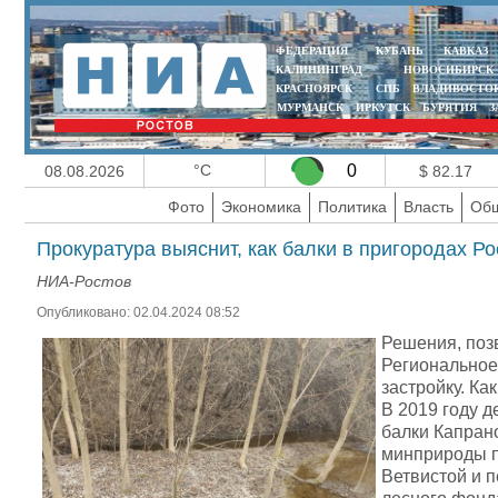
ФЕДЕРАЦИЯ
КУБАНЬ
КАВКАЗ
КАЛИНИНГРАД
НОВОСИБИРСК
КРАСНОЯРСК
СПБ
ВЛАДИВОСТО
МУРМАНСК
ИРКУТСК
БУРЯТИЯ
З
°C
0
08.08.2026
$ 82.17
Фото
Экономика
Политика
Власть
Общ
Прокуратура выяснит, как балки в пригородах Ро
НИА-Ростов
Опубликовано: 02.04.2024 08:52
Решения, поз
Региональное
застройку. Ка
В 2019 году д
балки Капрано
минприроды п
Ветвистой и п