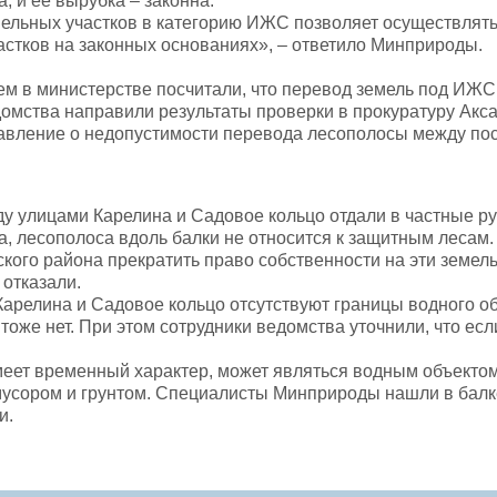
, и ее вырубка – законна.
ельных участков в категорию ИЖС позволяет осуществлят
астков на законных основаниях», – ответило Минприроды.
тем в министерстве посчитали, что перевод земель под ИЖС
омства направили результаты проверки в прокуратуру Акс
тавление о недопустимости перевода лесополосы между по
ду улицами Карелина и Садовое кольцо отдали в частные р
а, лесополоса вдоль балки не относится к защитным леса
кого района прекратить право собственности на эти земел
 отказали.
релина и Садовое кольцо отсутствуют границы водного об
тоже нет. При этом сотрудники ведомства уточнили, что есл
имеет временный характер, может являться водным объекто
мусором и грунтом. Специалисты Минприроды нашли в балк
и.