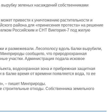
ь вырубку зеленых насаждений собственниками
 может привести к уничтожению растительности и
айского района для «принесения протеста» на решение
селком Российским и СНТ Виктория-7 под жилую
уки и размежевали. Лесополосу вдоль балки вырубили,
м. Минприроды сообщило, что природоохранная
ьные участки. Администрация подала исковое
ъекта, водоохранная зона и прибрежная защитная
и в балке время от времени появляется вода, то ее
м», – пишет Минприроды.
е строительные отходы. Собственника земельного