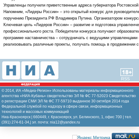
Управленцы получили приветственные адреса губернатора Ростовской 
Напомним, «Лидеры России» – это открытый конкурс для руководителе
поручению Президента РФ Владимира Путина. Организатором конкурс
Ключевая цель «Лидеров России» – развитие и подготовка управленче
профессионального роста. Победители конкурса получают образовател
программе наставничества – сотрудничать с ведущими управленцами 
реализовывать различные проекты, получать помощь в продвижении с
RSS
© 2014, ИА «Медиа-Регион» Использованы материалы информационного
агентства «НИА-Кубань» свидетельство ЭЛ № ФС 77-52023 Свидетельство
о регистрации СМИ ЭЛ № ФС 77-59710 выданное 30 октября 2014 года
Федеральной службой по надзору в сфере связи, информационных
технологий и массовых коммуникаций
Ниа-Красноярск | 660449, г. Красноярск, ул. Белинского, 1, офис 700 | тел.
(391) 274-61-34,| эл. почта: nia12@yandex.ru