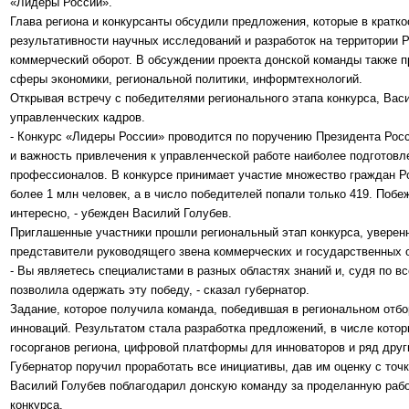
«Лидеры России».
Глава региона и конкурсанты обсудили предложения, которые в кратк
результативности научных исследований и разработок на территории 
коммерческий оборот. В обсуждении проекта донской команды также п
сферы экономики, региональной политики, информтехнологий.
Открывая встречу с победителями регионального этапа конкурса, Вас
управленческих кадров.
- Конкурс «Лидеры России» проводится по поручению Президента Росс
и важность привлечения к управленческой работе наиболее подготов
профессионалов. В конкурсе принимает участие множество граждан Ро
более 1 млн человек, а в число победителей попали только 419. Побеж
интересно, - убежден Василий Голубев.
Приглашенные участники прошли региональный этап конкурса, уверенн
представители руководящего звена коммерческих и государственных о
- Вы являетесь специалистами в разных областях знаний и, судя по в
позволила одержать эту победу, - сказал губернатор.
Задание, которое получила команда, победившая в региональном отбо
инноваций. Результатом стала разработка предложений, в числе котор
госорганов региона, цифровой платформы для инноваторов и ряд друг
Губернатор поручил проработать все инициативы, дав им оценку с точк
Василий Голубев поблагодарил донскую команду за проделанную раб
конкурса.