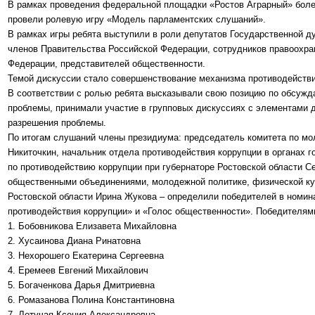
В рамках проведения федеральной площадки «Ростов Аграрный» боле
провели ролевую игру «Модель парламентских слушаний».
В рамках игры ребята выступили в роли депутатов Государственной 
членов Правительства Российской Федерации, сотрудников правоохра
Федерации, представителей общественности.
Темой дискуссии стало совершенствование механизма противодействи
В соответствии с ролью ребята высказывали свою позицию по обсуж
проблемы, принимали участие в групповых дискуссиях с элементами 
разрешения проблемы.
По итогам слушаний члены президиума: председатель комитета по мо
Никиточкин, начальник отдела противодействия коррупции в органах 
по противодействию коррупции при губернаторе Ростовской области С
общественными объединениями, молодежной политике, физической кул
Ростовской области Ирина Жукова – определили победителей в номи
противодействия коррупции» и «Голос общественности». Победителям
1. Бобовникова Елизавета Михайловна
2. Хусаинова Диана Ринатовна
3. Нехорошего Екатерина Сергеевна
4. Еремеев Евгений Михайлович
5. Богаченкова Дарья Дмитриевна
6. Ромазанова Полина Константиновна
7. Летучая Ксения Александровна