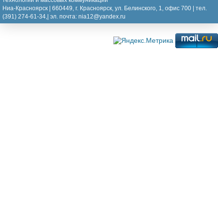
технологий и массовых коммуникаций
Ниа-Красноярск | 660449, г. Красноярск, ул. Белинского, 1, офис 700 | тел.
(391) 274-61-34,| эл. почта: nia12@yandex.ru