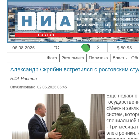
ФЕДЕРАЦИЯ
КУБАНЬ
КАВКАЗ
КАЛИНИНГРАД
НОВОСИБИРСК
КРАСНОЯРСК
СПБ
ВЛАДИВОСТО
МУРМАНСК
ИРКУТСК
БУРЯТИЯ
З
°C
3
06.08.2026
$ 80.93
Фото
Экономика
Политика
Власть
Общ
Александр Скрябин встретился с ростовским ст
НИА-Ростов
Опубликовано: 02.06.2026 06:45
Еще недавно 
государствен
«Меч» и закл
систем, котор
специальной в
- Три месяца 
электроники, 