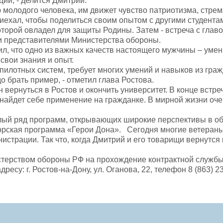
ции, - делится Дмитрий.
 молодого человека, им движет чувство патриотизма, стрем
иехал, чтобы поделиться своим опытом с другими студентам
оторой овладел для защиты Родины. Затем - встреча с гла
и представителями Министерства обороны.
, что одно из важных качеств настоящего мужчины – умение
свои знания и опыт.
спилотных систем, требует многих умений и навыков из гра
о брать пример, - отметил глава Ростова.
вернуться в Ростов и окончить университет. В конце встре
 найдет себе применение на гражданке. В мирной жизни оче
лый ряд программ, открывающих широкие перспективы в обл
орская программа «Герои Дона». Сегодня многие ветераны
нистрации. Так что, когда Дмитрий и его товарищи вернутся
нистерством обороны РФ на прохождение контрактной служб
ресу: г. Ростов-на-Дону, ул. Оганова, 22, телефон 8 (863) 2