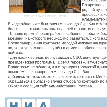
скорость реак
По признанию
родной вуз пр
профессии, к
Фото сайта администрации Ростова
альма-матер 
В ходе общения с Дмитрием Александр Скрябин отметил
больше всего можешь помочь своей стране, используя 
- В наше время боевая работа, особенно в войсках бе
времени, на которого необходимо равняться, с кого над
После завершения контракта молодой человек намерен 
подчеркнув, что после службы в армии он обязательно
войсках.
- Для наших воинов, вернувшихся с СВО, действует це
президентская программа «Время героев», и губернат
Правительстве области, и в структурах городской адми
поможем, - резюмировал Александр Скрябин.
Добавим, что тем, кто хочет заключить контракт с Ми
обращаться в областной пункт отбора по контракту по ад
Об этом сообщил сайт администрации Ростова.