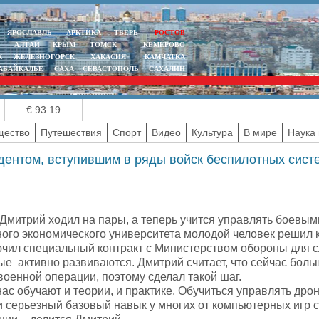
ЯРОСЛАВЛЬ
АРКТИКА
ТВЕРЬ
РОСТОВ
АЛТАЙ
КРЫМ
ТОМСК
КЕМЕРОВО
К
ЖЕЛЕЗНОГОРСК
ХАКАСИЯ
КАМЧАТКА
АБАЙКАЛЬЕ
САХА
СЕВАСТОПОЛЬ
САХАЛИН
€ 93.19
ество
Путешествия
Спорт
Видео
Культура
В мире
Наука 
удентом, вступившим в ряды войск беспилотных сист
Дмитрий ходил на пары, а теперь учится управлять боевым
ного экономического университета молодой человек решил 
ючил специальный контракт с Министерством обороны для с
ые активно развиваются. Дмитрий считает, что сейчас боль
оенной операции, поэтому сделал такой шаг.
нас обучают и теории, и практике. Обучиться управлять д
и серьезный базовый навык у многих от компьютерных игр 