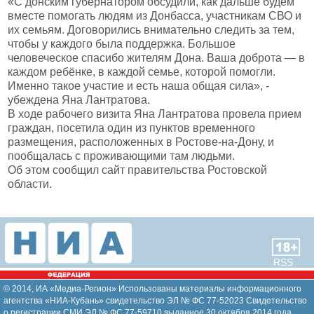
«С донским губернатором обсудили, как дальше будем
вместе помогать людям из Донбасса, участникам СВО и
их семьям. Договорились внимательно следить за тем,
чтобы у каждого была поддержка. Большое
человеческое спасибо жителям Дона. Ваша доброта — в
каждом ребёнке, в каждой семье, которой помогли.
Именно такое участие и есть наша общая сила», -
убеждена Яна Лантратова.
В ходе рабочего визита Яна Лантратова провела прием
граждан, посетила один из пунктов временного
размещения, расположенных в Ростове-на-Дону, и
пообщалась с проживающими там людьми.
Об этом сообщил сайт правительства Ростовской
области.
RSS
© 2014, ИА «Медиа-Регион» Использованы материалы информационного
агентства «НИА-Кубань» свидетельство ЭЛ № ФС 77-52023 Свидетельство
о регистрации СМИ ЭЛ № ФС 77-59710 выданное 30 октября 2014 года