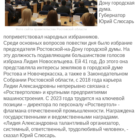
Дону городская
дума.
Губернатор
Юрий Слюсарь
Фото сайта правительства Ростовской области
поприветствовал народных избранников.
Среди основных вопросов повестки дня было избрание
председателя Ростовской-на-Дону городской думы. На
эту должность подавляющим большинством голосов
избрана Лидия Новосельцева. Ей 41 год. До этого она
представляла интересы земляков в городской думе
Ростова и Новочеркасска, а также в Законодательном
Собрании Ростовской области, с 2018 года карьера
Лидии Александровны непрерывно связана с
«Роствертолом» и крупными предприятиями
машиностроения. С 2023 года трудится на ключевой
позиции – директора по персоналу «Роствертол» -
флагмана отечественной промышленности. Награждена
государственными и ведомственными наградами.
«Лидия Александровна талантливый организатор,
системный, ответственный, трудолюбивый человек», -
сказал Юрий Слюсарь.