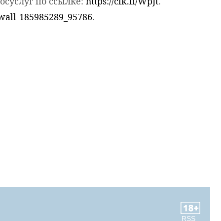
осуслуг по ссылке:
https://clk.li/WpJt
.
/wall-185985289_95786
.
RSS