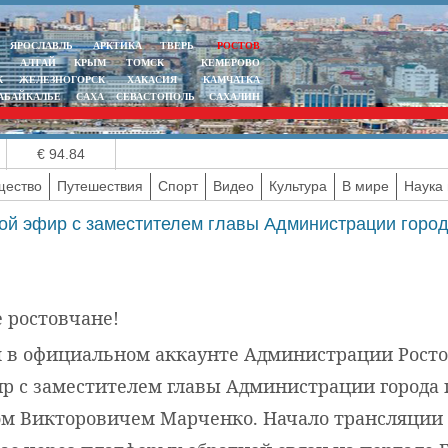
ЯРОСЛАВЛЬ
АРКТИКА
ТВЕРЬ
РОСТОВ
АЛТАЙ
КРЫМ
ТОМСК
КЕМЕРОВО
К
ЖЕЛЕЗНОГОРСК
ХАКАСИЯ
КАМЧАТКА
АБАЙКАЛЬЕ
САХА
СЕВАСТОПОЛЬ
САХАЛИН
€ 94.84
ество
Путешествия
Спорт
Видео
Культура
В мире
Наука 
ямой эфир с заместителем главы Администрации горо
 ростовчане!
я в официальном аккаунте Администрации Ростов
р с заместителем главы Администрации города
м Викторовичем Марченко. Начало трансляции - 