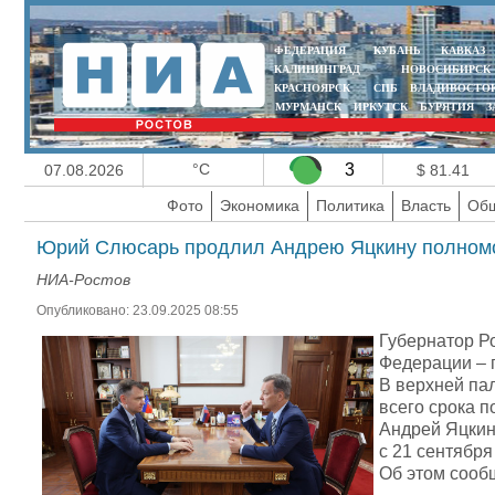
ФЕДЕРАЦИЯ
КУБАНЬ
КАВКАЗ
КАЛИНИНГРАД
НОВОСИБИРСК
КРАСНОЯРСК
СПБ
ВЛАДИВОСТО
МУРМАНСК
ИРКУТСК
БУРЯТИЯ
З
°C
3
07.08.2026
$ 81.41
Фото
Экономика
Политика
Власть
Общ
Юрий Слюсарь продлил Андрею Яцкину полномо
НИА-Ростов
Опубликовано: 23.09.2025 08:55
Губернатор Р
Федерации – 
В верхней па
всего срока п
Андрей Яцкин
с 21 сентября
Об этом сооб