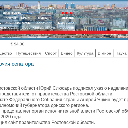
ЯРОСЛАВЛЬ
АРКТИКА
ТВЕРЬ
РОСТОВ
АЛТАЙ
КРЫМ
ТОМСК
КЕМЕРОВО
К
ЖЕЛЕЗНОГОРСК
ХАКАСИЯ
КАМЧАТКА
АБАЙКАЛЬЕ
САХА
СЕВАСТОПОЛЬ
САХАЛИН
€ 94.06
ество
Путешествия
Спорт
Видео
Культура
В мире
Наука 
чия сенатора
остовской области Юрий Слюсарь подписал указ о наделен
представителя от правительства Ростовской области.
лате Федерального Собрания страны Андрей Яцкин будет пр
олномочий губернатора донского региона.
 представляет орган исполнительной власти Ростовской о
 2020 года.
щил сайт правительства Ростовской области.