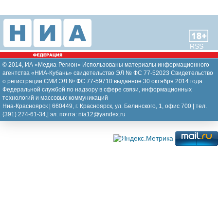
RSS
© 2014, ИА «Медиа-Регион» Использованы материалы информационного
агентства «НИА-Кубань» свидетельство ЭЛ № ФС 77-52023 Свидетельство
о регистрации СМИ ЭЛ № ФС 77-59710 выданное 30 октября 2014 года
Федеральной службой по надзору в сфере связи, информационных
технологий и массовых коммуникаций
Ниа-Красноярск | 660449, г. Красноярск, ул. Белинского, 1, офис 700 | тел.
(391) 274-61-34,| эл. почта: nia12@yandex.ru