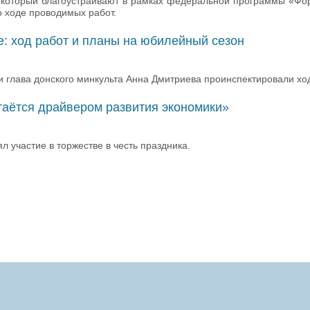
, который благоустраивают в рамках федеральной программы «Фо
 ходе проводимых работ.
ге: ход работ и планы на юбилейный сезон
 глава донского минкульта Анна Дмитриева проинспектировали ход 
таётся драйвером развития экономики»
 участие в торжестве в честь праздника.