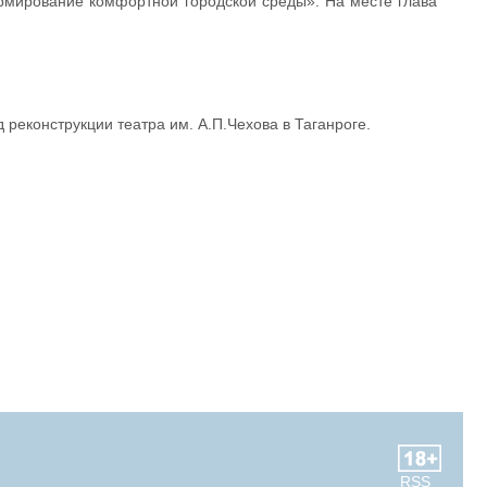
рмирование комфортной городской среды». На месте глава
реконструкции театра им. А.П.Чехова в Таганроге.
RSS