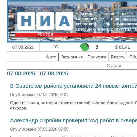
ФЕДЕРАЦИЯ
КУБАНЬ
КАВКАЗ
КАЛИНИНГРАД
НОВОСИБИРСК
КРАСНОЯРСК
СПБ
ВЛАДИВОСТО
МУРМАНСК
ИРКУТСК
БУРЯТИЯ
З
°C
3
07.08.2026
$ 81.41
Фото
Экономика
Политика
Власть
Общ
С даты
07-08-2026 - 07-08-2026
В Советском районе установили 24 новые конт
Опубликовано 07.08.2026 08:01
Одна из задач, которая ставится главой города Александро
отходов.
Александр Скрябин проверил ход работ в сквер
Опубликовано 07.08.2026 07:55