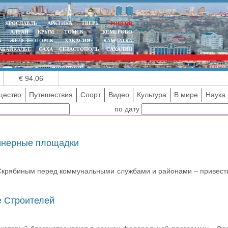
ЯРОСЛАВЛЬ
АРКТИКА
ТВЕРЬ
РОСТОВ
АЛТАЙ
КРЫМ
ТОМСК
КЕМЕРОВО
К
ЖЕЛЕЗНОГОРСК
ХАКАСИЯ
КАМЧАТКА
АБАЙКАЛЬЕ
САХА
СЕВАСТОПОЛЬ
САХАЛИН
€ 94.06
ество
Путешествия
Спорт
Видео
Культура
В мире
Наука 
по дату
ейнерные площадки
м Скрябиным перед коммунальными службами и районами – привест
е Строителей