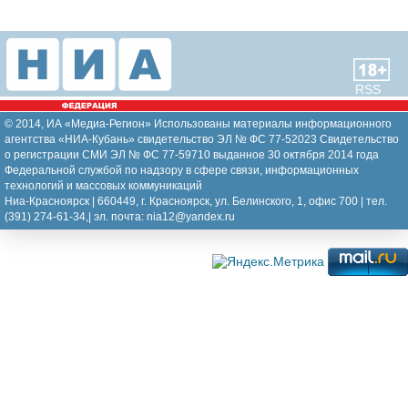
RSS
© 2014, ИА «Медиа-Регион» Использованы материалы информационного
агентства «НИА-Кубань» свидетельство ЭЛ № ФС 77-52023 Свидетельство
о регистрации СМИ ЭЛ № ФС 77-59710 выданное 30 октября 2014 года
Федеральной службой по надзору в сфере связи, информационных
технологий и массовых коммуникаций
Ниа-Красноярск | 660449, г. Красноярск, ул. Белинского, 1, офис 700 | тел.
(391) 274-61-34,| эл. почта: nia12@yandex.ru