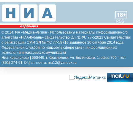
RSS
© 2014, ИА «Медиа-Регион» Использованы материалы информационного
агентства «НИА-Кубань» свидетельство ЭЛ № ФС 77-52023 Свидетельство
о регистрации СМИ ЭЛ № ФС 77-59710 выданное 30 октября 2014 года
Федеральной службой по надзору в сфере связи, информационных
технологий и массовых коммуникаций
Ниа-Красноярск | 660449, г. Красноярск, ул. Белинского, 1, офис 700 | тел.
(391) 274-61-34,| эл. почта: nia12@yandex.ru