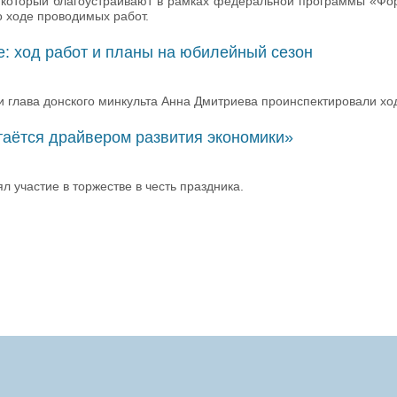
, который благоустраивают в рамках федеральной программы «Фо
 ходе проводимых работ.
ге: ход работ и планы на юбилейный сезон
 глава донского минкульта Анна Дмитриева проинспектировали ход 
таётся драйвером развития экономики»
 участие в торжестве в честь праздника.