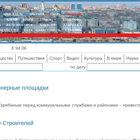
ЯРОСЛАВЛЬ
АРКТИКА
ТВЕРЬ
РОСТОВ
АЛТАЙ
КРЫМ
ТОМСК
КЕМЕРОВО
К
ЖЕЛЕЗНОГОРСК
ХАКАСИЯ
КАМЧАТКА
АБАЙКАЛЬЕ
САХА
СЕВАСТОПОЛЬ
САХАЛИН
€ 94.06
ество
Путешествия
Спорт
Видео
Культура
В мире
Наука 
по дату
ейнерные площадки
м Скрябиным перед коммунальными службами и районами – привест
е Строителей