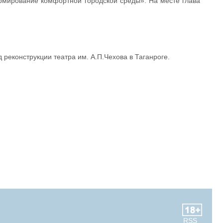
рмирование комфортной городской среды». На месте глава
реконструкции театра им. А.П.Чехова в Таганроге.
RSS