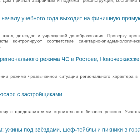
. Дом признан аварийным и подлежит реконструкции, состояние 
к началу учебного года выходит на финишную пряму
 школ, детсадов и учреждений допобразования. Проверку прошл
сты контролируют соответствие санитарно-эпидемиологиче
.
регионального режима ЧС в Ростове, Новочеркасске
ии режима чрезвычайной ситуации регионального характера в Р
юсаря с застройщиками
ечу с представителями строительного бизнеса региона. Участн
м: ужины под звёздами, шеф-тейблы и пикники в гор