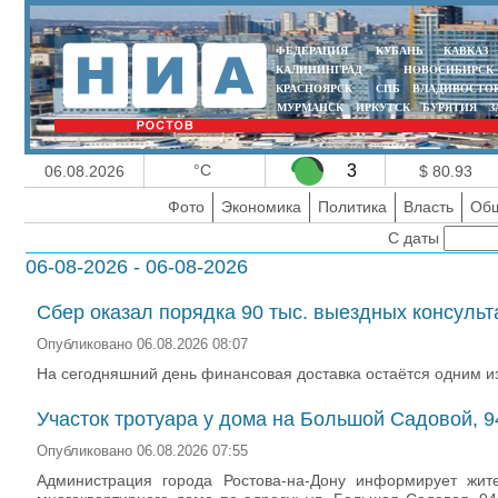
ФЕДЕРАЦИЯ
КУБАНЬ
КАВКАЗ
КАЛИНИНГРАД
НОВОСИБИРСК
КРАСНОЯРСК
СПБ
ВЛАДИВОСТО
МУРМАНСК
ИРКУТСК
БУРЯТИЯ
З
°C
3
06.08.2026
$ 80.93
Фото
Экономика
Политика
Власть
Общ
С даты
06-08-2026 - 06-08-2026
Сбер оказал порядка 90 тыс. выездных консульта
Опубликовано 06.08.2026 08:07
На сегодняшний день финансовая доставка остаётся одним из
Участок тротуара у дома на Большой Садовой, 
Опубликовано 06.08.2026 07:55
Администрация города Ростова‑на‑Дону информирует жит