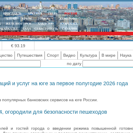
ЯРОСЛАВЛЬ
АРКТИКА
ТВЕРЬ
РОСТОВ
АЛТАЙ
КРЫМ
ТОМСК
КЕМЕРОВО
К
ЖЕЛЕЗНОГОРСК
ХАКАСИЯ
КАМЧАТКА
АБАЙКАЛЬЕ
САХА
СЕВАСТОПОЛЬ
САХАЛИН
€ 93.19
ество
Путешествия
Спорт
Видео
Культура
В мире
Наука 
по дату
ций и услуг на юге за первое полугодие 2026 года
 популярных банковских сервисов на юге России.
94, огородили для безопасности пешеходов
елей и гостей города о введении режима повышенной готовно