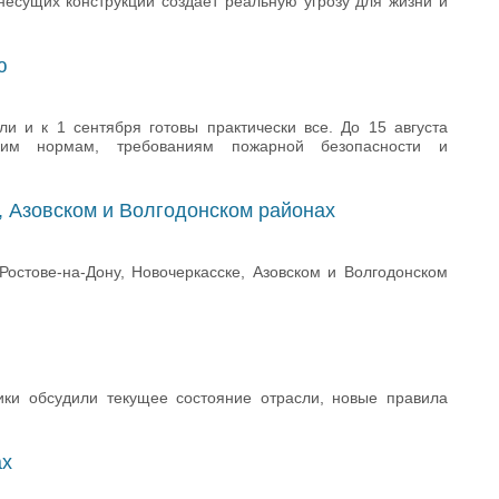
несущих конструкций создаёт реальную угрозу для жизни и
ю
и и к 1 сентября готовы практически все. До 15 августа
ским нормам, требованиям пожарной безопасности и
, Азовском и Волгодонском районах
остове-на-Дону, Новочеркасске, Азовском и Волгодонском
ики обсудили текущее состояние отрасли, новые правила
ах