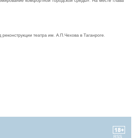
рмирование комфортной городской среды». На месте глава
реконструкции театра им. А.П.Чехова в Таганроге.
RSS