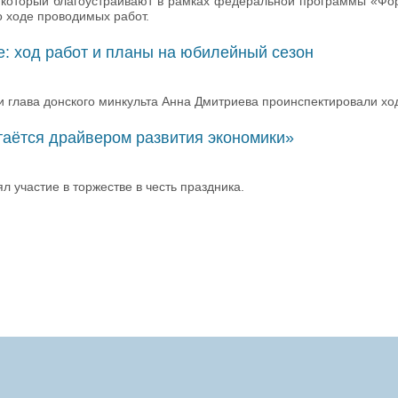
, который благоустраивают в рамках федеральной программы «Фо
 ходе проводимых работ.
ге: ход работ и планы на юбилейный сезон
 глава донского минкульта Анна Дмитриева проинспектировали ход 
таётся драйвером развития экономики»
 участие в торжестве в честь праздника.