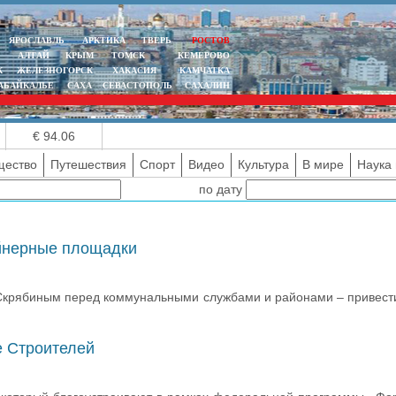
ЯРОСЛАВЛЬ
АРКТИКА
ТВЕРЬ
РОСТОВ
АЛТАЙ
КРЫМ
ТОМСК
КЕМЕРОВО
К
ЖЕЛЕЗНОГОРСК
ХАКАСИЯ
КАМЧАТКА
АБАЙКАЛЬЕ
САХА
СЕВАСТОПОЛЬ
САХАЛИН
€ 94.06
ество
Путешествия
Спорт
Видео
Культура
В мире
Наука 
по дату
ейнерные площадки
м Скрябиным перед коммунальными службами и районами – привест
е Строителей