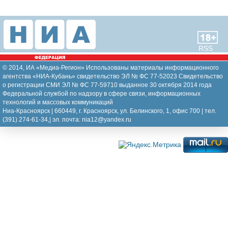
RSS
© 2014, ИА «Медиа-Регион» Использованы материалы информационного
агентства «НИА-Кубань» свидетельство ЭЛ № ФС 77-52023 Свидетельство
о регистрации СМИ ЭЛ № ФС 77-59710 выданное 30 октября 2014 года
Федеральной службой по надзору в сфере связи, информационных
технологий и массовых коммуникаций
Ниа-Красноярск | 660449, г. Красноярск, ул. Белинского, 1, офис 700 | тел.
(391) 274-61-34,| эл. почта: nia12@yandex.ru