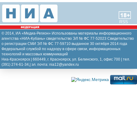
RSS
© 2014, ИА «Медиа-Регион» Использованы материалы информационного
агентства «НИА-Кубань» свидетельство ЭЛ № ФС 77-52023 Свидетельство
о регистрации СМИ ЭЛ № ФС 77-59710 выданное 30 октября 2014 года
Федеральной службой по надзору в сфере связи, информационных
технологий и массовых коммуникаций
Ниа-Красноярск | 660449, г. Красноярск, ул. Белинского, 1, офис 700 | тел.
(391) 274-61-34,| эл. почта: nia12@yandex.ru