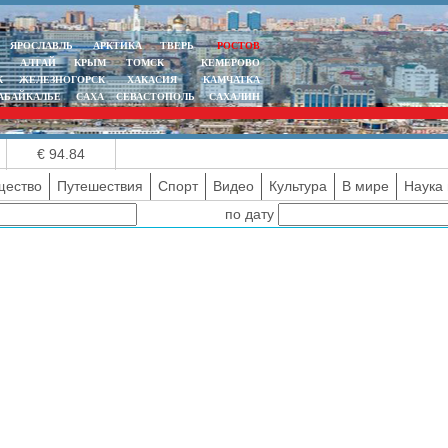
ЯРОСЛАВЛЬ
АРКТИКА
ТВЕРЬ
РОСТОВ
АЛТАЙ
КРЫМ
ТОМСК
КЕМЕРОВО
К
ЖЕЛЕЗНОГОРСК
ХАКАСИЯ
КАМЧАТКА
АБАЙКАЛЬЕ
САХА
СЕВАСТОПОЛЬ
САХАЛИН
€ 94.84
ество
Путешествия
Спорт
Видео
Культура
В мире
Наука 
по дату