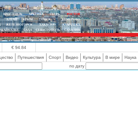
ЯРОСЛАВЛЬ
АРКТИКА
ТВЕРЬ
РОСТОВ
АЛТАЙ
КРЫМ
ТОМСК
КЕМЕРОВО
К
ЖЕЛЕЗНОГОРСК
ХАКАСИЯ
КАМЧАТКА
АБАЙКАЛЬЕ
САХА
СЕВАСТОПОЛЬ
САХАЛИН
€ 94.84
ество
Путешествия
Спорт
Видео
Культура
В мире
Наука 
по дату