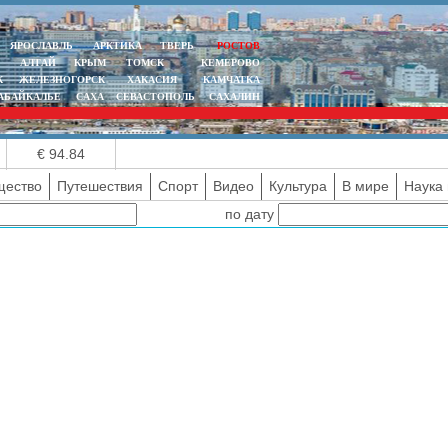
ЯРОСЛАВЛЬ
АРКТИКА
ТВЕРЬ
РОСТОВ
АЛТАЙ
КРЫМ
ТОМСК
КЕМЕРОВО
К
ЖЕЛЕЗНОГОРСК
ХАКАСИЯ
КАМЧАТКА
АБАЙКАЛЬЕ
САХА
СЕВАСТОПОЛЬ
САХАЛИН
€ 94.84
ество
Путешествия
Спорт
Видео
Культура
В мире
Наука 
по дату