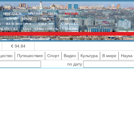
ЯРОСЛАВЛЬ
АРКТИКА
ТВЕРЬ
РОСТОВ
АЛТАЙ
КРЫМ
ТОМСК
КЕМЕРОВО
К
ЖЕЛЕЗНОГОРСК
ХАКАСИЯ
КАМЧАТКА
АБАЙКАЛЬЕ
САХА
СЕВАСТОПОЛЬ
САХАЛИН
€ 94.84
ество
Путешествия
Спорт
Видео
Культура
В мире
Наука 
по дату