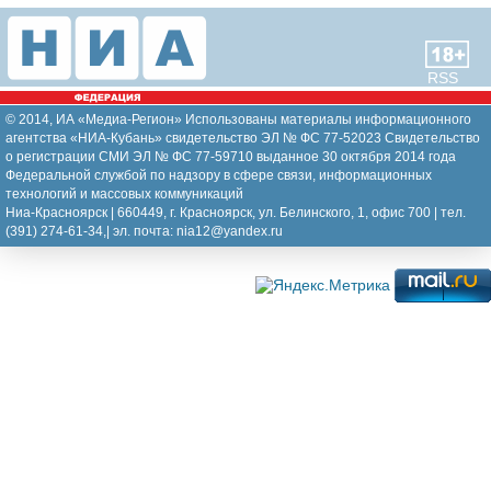
RSS
© 2014, ИА «Медиа-Регион» Использованы материалы информационного
агентства «НИА-Кубань» свидетельство ЭЛ № ФС 77-52023 Свидетельство
о регистрации СМИ ЭЛ № ФС 77-59710 выданное 30 октября 2014 года
Федеральной службой по надзору в сфере связи, информационных
технологий и массовых коммуникаций
Ниа-Красноярск | 660449, г. Красноярск, ул. Белинского, 1, офис 700 | тел.
(391) 274-61-34,| эл. почта: nia12@yandex.ru